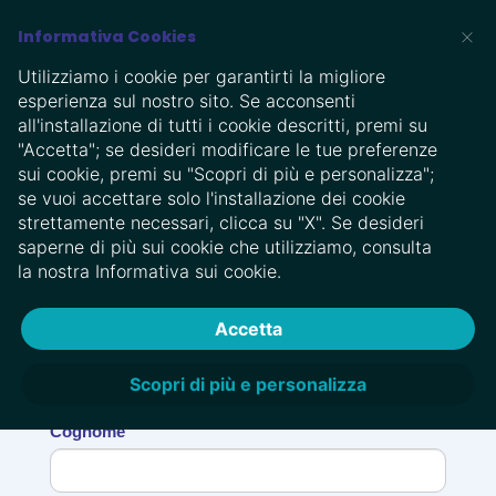
×
Informativa Cookies
EN
Utilizziamo i cookie per garantirti la migliore
esperienza sul nostro sito. Se acconsenti
all'installazione di tutti i cookie descritti, premi su
Modulo E-Commerce
"Accetta"; se desideri modificare le tue preferenze
sui cookie, premi su "Scopri di più e personalizza";
se vuoi accettare solo l'installazione dei cookie
Compila ora senza alcun impegno per
strettamente necessari, clicca su "X". Se desideri
ricevere la tua proposta personalizzata
saperne di più sui cookie che utilizziamo, consulta
la nostra Informativa sui cookie.
Accetta
Nome
Scopri di più e personalizza
Cognome